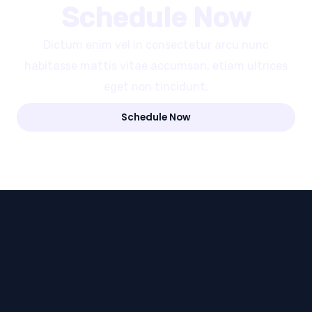
Schedule Now
Dictum enim vel in consectetur arcu nunc
habitasse mattis vitae accumsan, etiam ultrices
eget non tincidunt.
Schedule Now